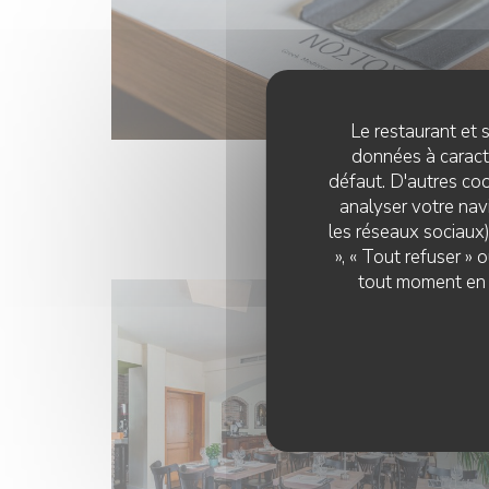
Le restaurant et s
données à caractè
défaut. D'autres coo
analyser votre navi
les réseaux sociaux)
», « Tout refuser »
tout moment en c