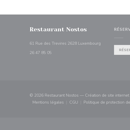
Restaurant Nostos
RÉSER
((ouvre une nouv
61 Rue des Trevires 2628 Luxembourg
RÉSE
26 47 85 05
© 2026 Restaurant Nostos — Création de site internet
Mentions légales
CGU
Politique de protection 
((ouvre une nouvelle fenêtre))
((ouvre une nouvelle fenêtre)