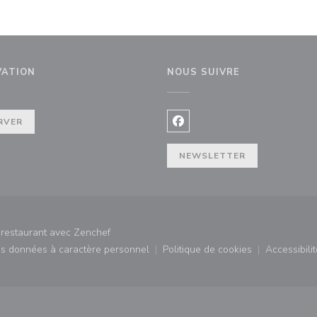
VATION
NOUS SUIVRE
elle fenêtre))
RVER
Facebook ((ouvre une nouvel
NEWSLETTER
((ouvre une nouvelle fenêtre))
 restaurant avec
Zenchef
des données à caractère personnel
Politique de cookies
Accessibilit
)
((ouvre une nouvelle fenêtre))
((ouvre une nouvelle fe
((ouv