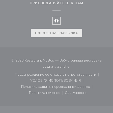
ПРИСОЕДИНЯЙТЕСЬ К НАМ
Facebook ((открывается в ново
НОВОСТНАЯ РАССЫЛКА
© 2026 Restaurant Nostos — Веб-страница ресторана
((открывается в новом ок
создана
Zenchef
Предупреждение об отказе от ответственности
((открывается в новом окне))
УСЛОВИЯ ИСПОЛЬЗОВАНИЯ
((открывается в новом окне))
Политика защиты персональных данных
((открывается в новом окне))
Политика печенье
Доступность
((открывается в новом окне))
((открывается в новом