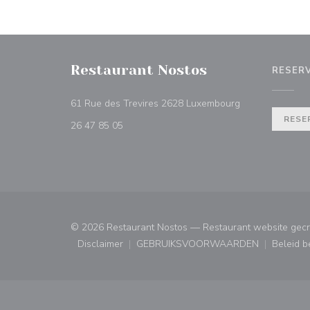
Restaurant Nostos
RESER
((opent in een n
61 Rue des Trevires 2628 Luxembourg
RESE
26 47 85 05
© 2026 Restaurant Nostos — Restaurant website gec
Disclaimer
GEBRUIKSVOORWAARDEN
Beleid 
((opent in een nieuw venster))
((opent in een nieuw ven