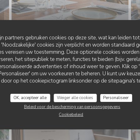
ijn partners gebruiken cookies op deze site, wat kan leiden to
Noodzakelijke' cookies zijn verplicht en worden standaard g
ies vereisen uw toestemming. Deze optionele cookies worden
seren, het sitepubliek te meten, functies te bieden (bijv. gere
NOSTOS
rsonaliseerde advertenties of inhoud weer te geven. Klik op 'O
 'Personaliseer' om uw voorkeuren te beheren. U kunt uw keu
RESTAURANT NOSTOS
 door op het cookiepictogram linksonder op de sitepagina's te
OK, accepteer alle
Weiger alle cookies
Personaliseer
Beleid voor de bescherming van persoonsgegevens
Cookiebeleid