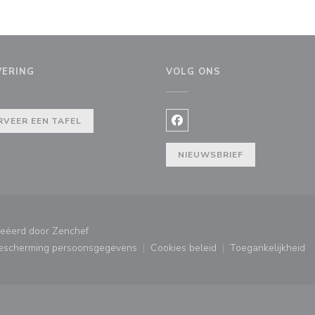
VERING
VOLG ONS
ieuw venster))
RVEER EEN TAFEL
Facebook ((opent in een nie
NIEUWSBRIEF
((opent in een nieuw venster))
reëerd door
Zenchef
bescherming persoonsgegevens
Cookies beleid
Toegankelijkheid
ster))
((opent in een nieuw venster))
((opent in een nieuw venster
((opent in