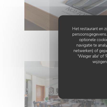
Het restaurant en z
persoonsgegevens. '
optionele cook
navigatie te analy
netwerken) of gepe
'Weiger alle' of
wijzigen